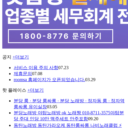
공지
+더보기
서비스 이용 주의 사항
07.23
제휴문의
07.08
roomsa 홈페이지가 오픈되었습니다.
03.29
핫 플레이스
+더보기
분당 룸 · 분당 룸싸롱 · 분당 노래방 · 정자동 룸 · 정자역
룸싸롱 유이실장
03.05
분당노래방 야탑노래방 ok 노래짱 010-8711-3575야탑분
당 주대 인당 10만 맥주세트 안주포함
09.20
동탄노래방 동탄가라오케 동탄룸싸롱 나비노래클럽 ⚡