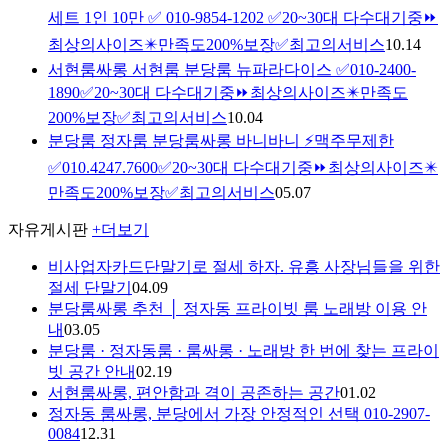
세트 1인 10만 ✅ 010-9854-1202 ✅20~30대 다수대기중⏩
최상의사이즈✴️만족도200%보장✅최고의서비스
10.14
서현룸싸롱 서현룸 분당룸 뉴파라다이스 ✅010-2400-
1890✅20~30대 다수대기중⏩최상의사이즈✴️만족도
200%보장✅최고의서비스
10.04
분당룸 정자룸 분당룸싸롱 바니바니 ⚡맥주무제한
✅010.4247.7600✅20~30대 다수대기중⏩최상의사이즈✴️
만족도200%보장✅최고의서비스
05.07
자유게시판
+더보기
비사업자카드단말기로 절세 하자. 유흥 사장님들을 위한
절세 단말기
04.09
분당룸싸롱 추천 │ 정자동 프라이빗 룸 노래방 이용 안
내
03.05
분당룸 · 정자동룸 · 룸싸롱 · 노래방 한 번에 찾는 프라이
빗 공간 안내
02.19
서현룸싸롱, 편안함과 격이 공존하는 공간
01.02
정자동 룸싸롱, 분당에서 가장 안정적인 선택 010-2907-
0084
12.31