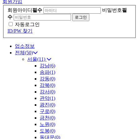
회원가입
회원아이디
필수
비밀번호
필
수
자동로그인
ID/PW 찾기
업소정보
전체(50)
서울(11)
강남(6)
송파(1)
강동(0)
강북(0)
강서(0)
관악(1)
광진(0)
구로(0)
금천(0)
노원(0)
도봉(0)
동대문(0)