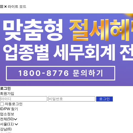
라이트 모드
로그인
회원가입
자동로그인
ID/PW 찾기
업소정보
전체(50)
서울(11)
강남(6)