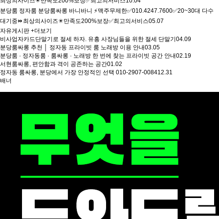
최상의사이즈✴️만족도200%보장✅최고의서비스
10.04
분당룸 정자룸 분당룸싸롱 바니바니 ⚡맥주무제한✅010.4247.7600✅20~30대 다수
대기중⏩최상의사이즈✴️만족도200%보장✅최고의서비스
05.07
자유게시판
+더보기
비사업자카드단말기로 절세 하자. 유흥 사장님들을 위한 절세 단말기
04.09
분당룸싸롱 추천 │ 정자동 프라이빗 룸 노래방 이용 안내
03.05
분당룸 · 정자동룸 · 룸싸롱 · 노래방 한 번에 찾는 프라이빗 공간 안내
02.19
서현룸싸롱, 편안함과 격이 공존하는 공간
01.02
정자동 룸싸롱, 분당에서 가장 안정적인 선택 010-2907-0084
12.31
배너