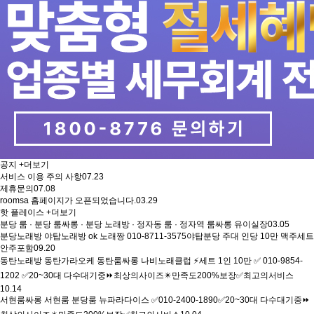
공지
+더보기
서비스 이용 주의 사항
07.23
제휴문의
07.08
roomsa 홈페이지가 오픈되었습니다.
03.29
핫 플레이스
+더보기
분당 룸 · 분당 룸싸롱 · 분당 노래방 · 정자동 룸 · 정자역 룸싸롱 유이실장
03.05
분당노래방 야탑노래방 ok 노래짱 010-8711-3575야탑분당 주대 인당 10만 맥주세트
안주포함
09.20
동탄노래방 동탄가라오케 동탄룸싸롱 나비노래클럽 ⚡세트 1인 10만 ✅ 010-9854-
1202 ✅20~30대 다수대기중⏩최상의사이즈✴️만족도200%보장✅최고의서비스
10.14
서현룸싸롱 서현룸 분당룸 뉴파라다이스 ✅010-2400-1890✅20~30대 다수대기중⏩