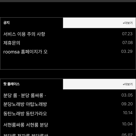
공지
+더보기
서비스 이용 주의 사항
07.23
제휴문의
07.08
03.29
roomsa 홈페이지가 오픈되었습니다.
핫 플레이스
+더보기
03.05
분당 룸 · 분당 룸싸롱 · 분당 노래방 · 정자동 룸 · 정자역 룸싸롱 유이실장
09.20
분당노래방 야탑노래방 ok 노래짱 010-8711-3575야탑분당 주대 인당 10만 맥주세트 안주포함
10.14
동탄노래방 동탄가라오케 동탄룸싸롱 나비노래클럽 ⚡세트 1인 10만 ✅ 010-9854-1202 ✅20~30대 다수대기중⏩최상의사이즈✴️만족도200%보장✅최고의서비스
10.04
서현룸싸롱 서현룸 분당룸 뉴파라다이스 ✅010-2400-1890✅20~30대 다수대기중⏩최상의사이즈✴️만족도200%보장✅최고의서비스
05.07