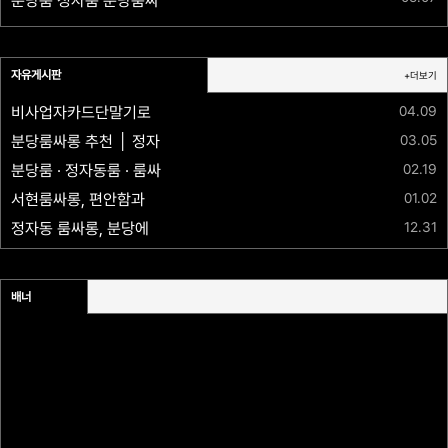
분당룸 정자룸 분당룸싸롱 바니바니 ⚡맥주무제한✅010.4247.7600✅20~30대 다수대기중⏩최상의사이즈✴️만족도200%보장✅최고의서비스
자유게시판
+더보기
04.09
비사업자카드단말기로 절세 하자. 유흥 사장님들을 위한 절세 단말기
03.05
분당룸싸롱 추천 │ 정자동 프라이빗 룸 노래방 이용 안내
02.19
분당룸 · 정자동룸 · 룸싸롱 · 노래방 한 번에 찾는 프라이빗 공간 안내
01.02
서현룸싸롱, 편안함과 격이 공존하는 공간
12.31
정자동 룸싸롱, 분당에서 가장 안정적인 선택 010-2907-0084
배너