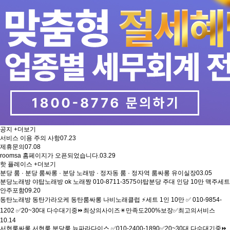
공지
+더보기
서비스 이용 주의 사항
07.23
제휴문의
07.08
roomsa 홈페이지가 오픈되었습니다.
03.29
핫 플레이스
+더보기
분당 룸 · 분당 룸싸롱 · 분당 노래방 · 정자동 룸 · 정자역 룸싸롱 유이실장
03.05
분당노래방 야탑노래방 ok 노래짱 010-8711-3575야탑분당 주대 인당 10만 맥주세트
안주포함
09.20
동탄노래방 동탄가라오케 동탄룸싸롱 나비노래클럽 ⚡세트 1인 10만 ✅ 010-9854-
1202 ✅20~30대 다수대기중⏩최상의사이즈✴️만족도200%보장✅최고의서비스
10.14
서현룸싸롱 서현룸 분당룸 뉴파라다이스 ✅010-2400-1890✅20~30대 다수대기중⏩