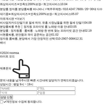
최상의사이즈✴️만족도200%보장✅최고의서비스
10.04
분당룸 정자룸 분당룸싸롱 바니바니 ⚡맥주무제한✅010.4247.7600✅20~30대 다수
대기중⏩최상의사이즈✴️만족도200%보장✅최고의서비스
05.07
자유게시판
+더보기
비사업자카드단말기로 절세 하자. 유흥 사장님들을 위한 절세 단말기
04.09
분당룸싸롱 추천 │ 정자동 프라이빗 룸 노래방 이용 안내
03.05
분당룸 · 정자동룸 · 룸싸롱 · 노래방 한 번에 찾는 프라이빗 공간 안내
02.19
서현룸싸롱, 편안함과 격이 공존하는 공간
01.02
정자동 룸싸롱, 분당에서 가장 안정적인 선택 010-2907-0084
12.31
배너
©2024 roomsa
라이트 모드
제휴문의
문의 내용을 남겨주시면 빠른 시간내에 담당자가 연락드리겠습니다.
상담시간 : 평일 9시 ~ 19시
개인정보 수집에 동의합니다.