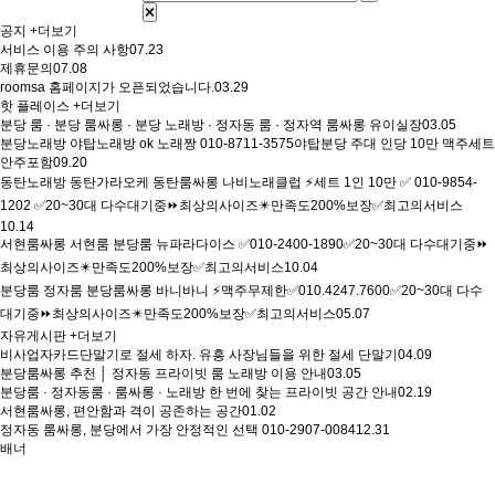
공지
+더보기
서비스 이용 주의 사항
07.23
제휴문의
07.08
roomsa 홈페이지가 오픈되었습니다.
03.29
핫 플레이스
+더보기
분당 룸 · 분당 룸싸롱 · 분당 노래방 · 정자동 룸 · 정자역 룸싸롱 유이실장
03.05
분당노래방 야탑노래방 ok 노래짱 010-8711-3575야탑분당 주대 인당 10만 맥주세트
안주포함
09.20
동탄노래방 동탄가라오케 동탄룸싸롱 나비노래클럽 ⚡세트 1인 10만 ✅ 010-9854-
1202 ✅20~30대 다수대기중⏩최상의사이즈✴️만족도200%보장✅최고의서비스
10.14
서현룸싸롱 서현룸 분당룸 뉴파라다이스 ✅010-2400-1890✅20~30대 다수대기중⏩
최상의사이즈✴️만족도200%보장✅최고의서비스
10.04
분당룸 정자룸 분당룸싸롱 바니바니 ⚡맥주무제한✅010.4247.7600✅20~30대 다수
대기중⏩최상의사이즈✴️만족도200%보장✅최고의서비스
05.07
자유게시판
+더보기
비사업자카드단말기로 절세 하자. 유흥 사장님들을 위한 절세 단말기
04.09
분당룸싸롱 추천 │ 정자동 프라이빗 룸 노래방 이용 안내
03.05
분당룸 · 정자동룸 · 룸싸롱 · 노래방 한 번에 찾는 프라이빗 공간 안내
02.19
서현룸싸롱, 편안함과 격이 공존하는 공간
01.02
정자동 룸싸롱, 분당에서 가장 안정적인 선택 010-2907-0084
12.31
배너