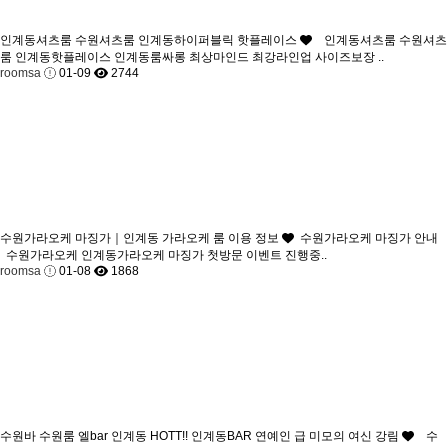
인계동셔츠룸 수원셔츠룸 인계동하이퍼블릭 핫플레이스
인계동셔츠룸 수원셔츠
룸 인계동핫플레이스 인계동룸싸롱 최상마인드 최강라인업 사이즈보장 ..
roomsa
01-09
2744
수원가라오케 마징가｜인계동 가라오케 룸 이용 정보
수원가라오케 마징가 안내
수원가라오케 인계동가라오케 마징가 첫방문 이벤트 진행중..
roomsa
01-08
1868
수원바 수원룸 엘bar 인계동 HOTT!! 인계동BAR 연예인 급 미모의 여신 강림
수