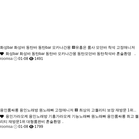
화성bar 화성바 동탄바 동탄bar 오카나간몽 🟥유흥은 룸사 모던바 착석 고정매니저
화성bar 화성바 동탄bar 동탄바 오카나간몽 동탄모던바 동탄착석바 혼술환영 ..
roomsa
01-08
1491
용인룸싸롱 용인노래방 원노래빠 고정매니저 🟥 최상의 고퀄리티 보장 재방문 1위...
용인가라오케 용인노래방 기흥가라오케 기능노래빠 원노래빠 용인룸싸롱 최고 퀄
리티 재방문1위 대형룸완비 혼술환영 ..
roomsa
01-08
1799