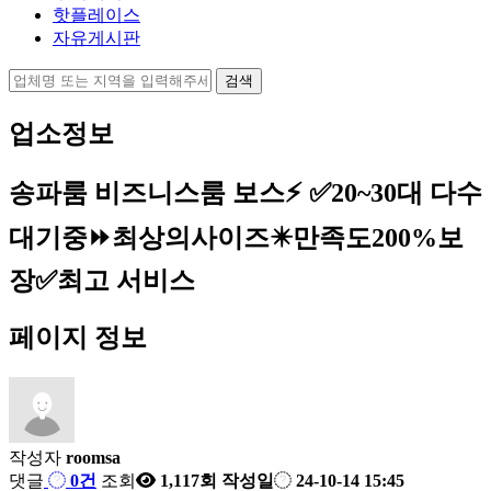
핫플레이스
자유게시판
업소정보
송파룸 비즈니스룸 보스⚡ ✅20~30대 다수
대기중⏩최상의사이즈✴️만족도200%보
장✅최고 서비스
페이지 정보
작성자
roomsa
댓글
0건
조회
1,117회
작성일
24-10-14 15:45