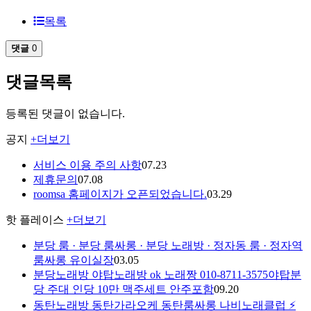
목록
댓글
0
댓글목록
등록된 댓글이 없습니다.
공지
+더보기
서비스 이용 주의 사항
07.23
제휴문의
07.08
roomsa 홈페이지가 오픈되었습니다.
03.29
핫 플레이스
+더보기
분당 룸 · 분당 룸싸롱 · 분당 노래방 · 정자동 룸 · 정자역
룸싸롱 유이실장
03.05
분당노래방 야탑노래방 ok 노래짱 010-8711-3575야탑분
당 주대 인당 10만 맥주세트 안주포함
09.20
동탄노래방 동탄가라오케 동탄룸싸롱 나비노래클럽 ⚡