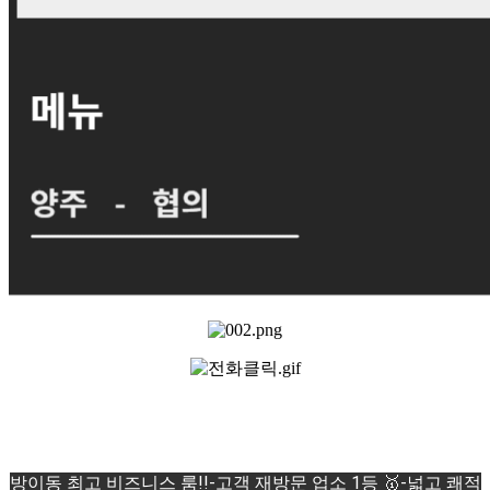
방이동 최고 비즈니스 룸!!-고객 재방문 업소 1등 🥇-넓고 쾌적