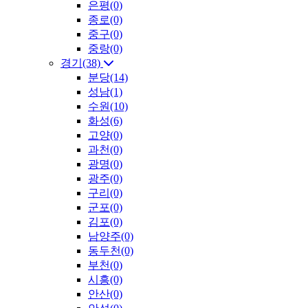
은평(0)
종로(0)
중구(0)
중랑(0)
경기(38)
분당(14)
성남(1)
수원(10)
화성(6)
고양(0)
과천(0)
광명(0)
광주(0)
구리(0)
군포(0)
김포(0)
남양주(0)
동두천(0)
부천(0)
시흥(0)
안산(0)