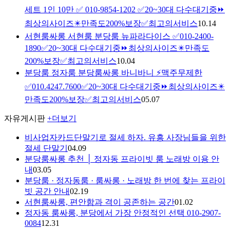
세트 1인 10만 ✅ 010-9854-1202 ✅20~30대 다수대기중⏩
최상의사이즈✴️만족도200%보장✅최고의서비스
10.14
서현룸싸롱 서현룸 분당룸 뉴파라다이스 ✅010-2400-
1890✅20~30대 다수대기중⏩최상의사이즈✴️만족도
200%보장✅최고의서비스
10.04
분당룸 정자룸 분당룸싸롱 바니바니 ⚡맥주무제한
✅010.4247.7600✅20~30대 다수대기중⏩최상의사이즈✴️
만족도200%보장✅최고의서비스
05.07
자유게시판
+더보기
비사업자카드단말기로 절세 하자. 유흥 사장님들을 위한
절세 단말기
04.09
분당룸싸롱 추천 │ 정자동 프라이빗 룸 노래방 이용 안
내
03.05
분당룸 · 정자동룸 · 룸싸롱 · 노래방 한 번에 찾는 프라이
빗 공간 안내
02.19
서현룸싸롱, 편안함과 격이 공존하는 공간
01.02
정자동 룸싸롱, 분당에서 가장 안정적인 선택 010-2907-
0084
12.31