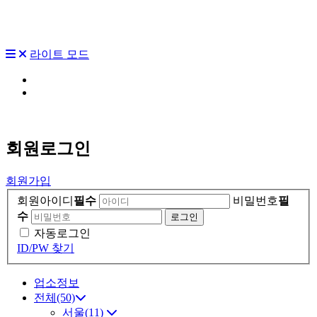
라이트 모드
회원
로그인
회원가입
회원아이디
필수
비밀번호
필
수
자동로그인
ID/PW 찾기
업소정보
전체(50)
서울(11)