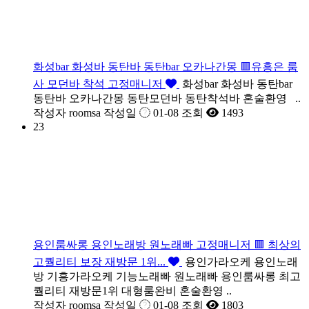
화성bar 화성바 동탄바 동탄bar 오카나간몽 🟥유흥은 룸
사 모던바 착석 고정매니저
화성bar 화성바 동탄bar
동탄바 오카나간몽 동탄모던바 동탄착석바 혼술환영 ..
작성자
roomsa
작성일
01-08
조회
1493
23
용인룸싸롱 용인노래방 원노래빠 고정매니저 🟥 최상의
고퀄리티 보장 재방문 1위...
용인가라오케 용인노래
방 기흥가라오케 기능노래빠 원노래빠 용인룸싸롱 최고
퀄리티 재방문1위 대형룸완비 혼술환영 ..
작성자
roomsa
작성일
01-08
조회
1803