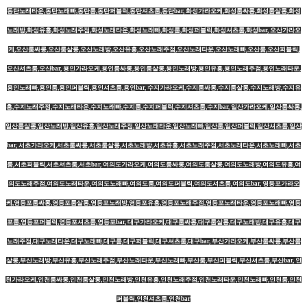
동탄노래타운,동탄노래빠,동탄룸,동탄퍼블릭,동탄셔츠룸,동탄bar, 화성가라오케,화성룸싸롱,화성룸살롱,화성
노래방,화성유흥,화성노래주점,화성노래타운,화성노래빠,화성룸,화성퍼블릭,화성셔츠룸,화성bar, 오산가라오
케,오산룸싸롱,오산룸살롱,오산노래방,오산유흥,오산노래주점,오산노래타운,오산노래빠,오산룸,오산퍼블릭,
오산셔츠룸,오산bar, 용인가라오케,용인룸싸롱,용인룸살롱,용인노래방,용인유흥,용인노래주점,용인노래타운,
용인노래빠,용인룸,용인퍼블릭,용인셔츠룸,용인bar, 수지가라오케,수지룸싸롱,수지룸살롱,수지노래방,수지유
흥,수지노래주점,수지노래타운,수지노래빠,수지룸,수지퍼블릭,수지셔츠룸,수지bar, 일산가라오케,일산룸싸롱,
일산룸살롱,일산노래방,일산유흥,일산노래주점,일산노래타운,일산노래빠,일산룸,일산퍼블릭,일산셔츠룸,일산
bar, 서초가라오케,서초룸싸롱,서초룸살롱,서초노래방,서초유흥,서초노래주점,서초노래타운,서초노래빠,서초
룸,서초퍼블릭,서초셔츠룸,서초bar, 여의도가라오케,여의도룸싸롱,여의도룸살롱,여의도노래방,여의도유흥,여
의도노래주점,여의도노래타운,여의도노래빠,여의도룸,여의도퍼블릭,여의도셔츠룸,여의도bar, 영등포가라오
케,영등포룸싸롱,영등포룸살롱,영등포노래방,영등포유흥,영등포노래주점,영등포노래타운,영등포노래빠,영등
포룸,영등포퍼블릭,영등포셔츠룸,영등포bar, 대구가라오케,대구룸싸롱,대구룸살롱,대구노래방,대구유흥,대구
노래주점,대구노래타운,대구노래빠,대구룸,대구퍼블릭,대구셔츠룸,대구bar, 부산가라오케,부산룸싸롱,부산룸
살롱,부산노래방,부산유흥,부산노래주점,부산노래타운,부산노래빠,부산룸,부산퍼블릭,부산셔츠룸,부산bar, 인
천가라오케,인천룸싸롱,인천룸살롱,인천노래방,인천유흥,인천노래주점,인천노래타운,인천노래빠,인천룸,인천
퍼블릭,인천셔츠룸,인천bar