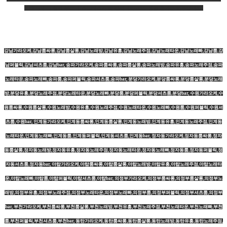
노래까지 다 함께 부르니 스트레스가 싹 풀리더라고요. 정말 즐거운 하루였어요!
강남가라오케,강남룸싸롱,강남룸살롱,강남노래방,강남유흥,강남노래주점,강남노래타운,강남노래빠,강남룸,강
남퍼블릭,강남셔츠룸,강남bar, 송파가라오케,송파룸싸롱,송파룸살롱,송파노래방,송파유흥,송파노래주점,송파
노래타운,송파노래빠,송파룸,송파퍼블릭,송파셔츠룸,송파bar, 분당가라오케,분당룸싸롱,분당룸살롱,분당노래
방,분당유흥,분당노래주점,분당노래타운,분당노래빠,분당룸,분당퍼블릭,분당셔츠룸,분당bar, 수원가라오케,수
원룸싸롱,수원룸살롱,수원노래방,수원유흥,수원노래주점,수원노래타운,수원노래빠,수원룸,수원퍼블릭,수원셔
츠룸,수원bar, 인계동가라오케,인계동룸싸롱,인계동룸살롱,인계동노래방,인계동유흥,인계동노래주점,인계동
노래타운,인계동노래빠,인계동룸,인계동퍼블릭,인계동셔츠룸,인계동bar, 정자동가라오케,정자동룸싸롱,정자
동룸살롱,정자동노래방,정자동유흥,정자동노래주점,정자동노래타운,정자동노래빠,정자동룸,정자동퍼블릭,정
자동셔츠룸,정자동bar, 야탑가라오케,야탑룸싸롱,야탑룸살롱,야탑노래방,야탑유흥,야탑노래주점,야탑노래타
운,야탑노래빠,야탑룸,야탑퍼블릭,야탑셔츠룸,야탑bar, 의정부가라오케,의정부룸싸롱,의정부룸살롱,의정부노
래방,의정부유흥,의정부노래주점,의정부노래타운,의정부노래빠,의정부룸,의정부퍼블릭,의정부셔츠룸,의정부
bar, 부천가라오케,부천룸싸롱,부천룸살롱,부천노래방,부천유흥,부천노래주점,부천노래타운,부천노래빠,부천
룸,부천퍼블릭,부천셔츠룸,부천bar, 동탄가라오케,동탄룸싸롱,동탄룸살롱,동탄노래방,동탄유흥,동탄노래주점,