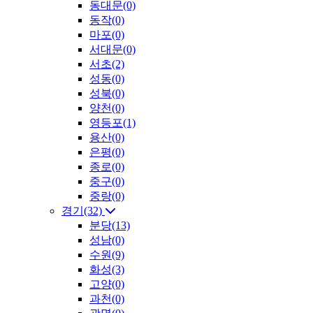
동대문(0)
동작(0)
마포(0)
서대문(0)
서초(2)
성동(0)
성북(0)
양천(0)
영등포(1)
용산(0)
은평(0)
종로(0)
중구(0)
중랑(0)
경기(32)
분당(13)
성남(0)
수원(9)
화성(3)
고양(0)
과천(0)